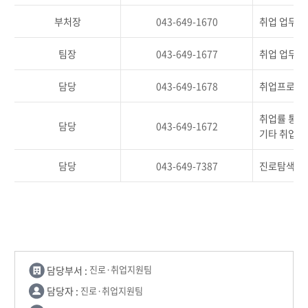
부처장
043-649-1670
취업 업무 
팀장
043-649-1677
취업 업무 
담당
043-649-1678
취업프로그램
취업률 통계
담당
043-649-1672
기타 취업관
담당
043-649-7387
진로탐색교과
담당부서 :
진로·취업지원팀
담당자 :
진로·취업지원팀