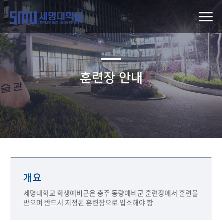
훈련장 안내
개요
세명대학교 학생예비군은 충주 동량예비군 훈련장에서 훈련을
받으며 반드시 지정된 훈련장으로 입소해야 함