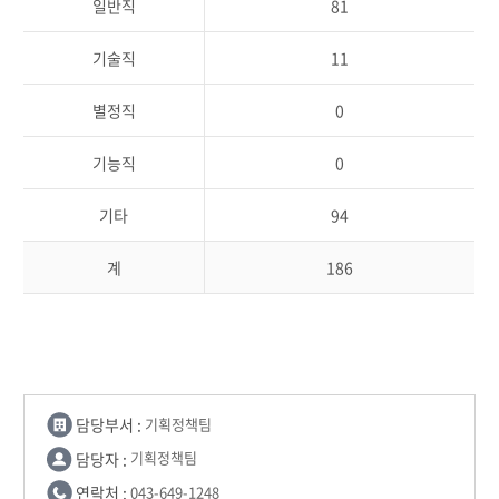
일반직
81
기술직
11
별정직
0
기능직
0
기타
94
계
186
담당부서 :
기획정책팀
담당자 :
기획정책팀
연락처 :
043-649-1248