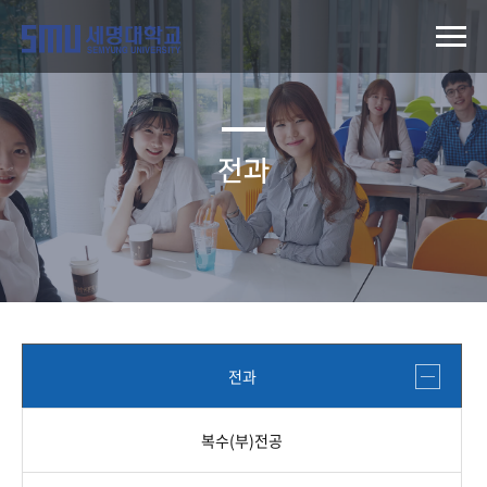
전과
전과
복수(부)전공