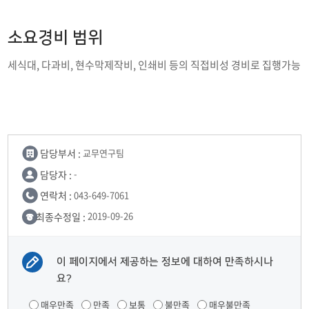
소요경비 범위
세식대, 다과비, 현수막제작비, 인쇄비 등의 직접비성 경비로 집행가능
담당부서 :
교무연구팀
담당자 :
-
연락처 :
043-649-7061
최종수정일 :
2019-09-26
이 페이지에서 제공하는 정보에 대하여 만족하시나
요?
매우만족
만족
보통
불만족
매우불만족