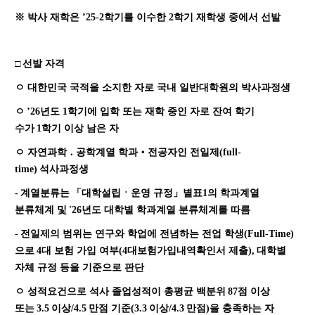
※ 박
사 재학은
’25-2
학기를 이수한
2
학기 재학생 중에서 선발
□
선발 자격
ㅇ 대한민국 국적을 소지한 자로 국내 일반대학원의 박사과정생
ㅇ
’26
년도 1
학기에 입학 또는 재학 중인 자로 잔여 학기
수가
1
학기 이상 남은 자
ㅇ 자연과학
․
공학계열 학과
‧
전공자인 전일제
(full-
time)
석사과정생
-
계열분류는
「
대학설립ㆍ운영 규정
」
별표
1
의 학과계열
분류체계 및
'26
년도 대학별 학과계열 분류체계를 따름
-
전일제의 범위는 연구와 학업에 전념하는 전업 학생
(Full-Time)
으로
4
대 보험 가입 여부(4대보험가입내역확인서 제출)
,
대학별
자체 규정 등을 기준으로 판단
ㅇ 성적요건으로 석사 졸업성적이 총평균 백분위
87
점 이상
또는
3.5
이상
/4.5
만점 기준
(3.3
이상
/4.3
만점
)
을 충족하는 자