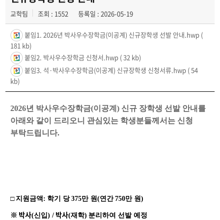
교학팀
조회 : 1552
등록일 : 2026-05-19
붙임1. 2026년 박사우수장학금(이공계) 신규장학생 선발 안내.hwp
(
181 kb)
붙임2. 박사우수장학금 신청서.hwp
( 32 kb)
붙임3. 석·박사우수장학금(이공계) 신규장학생 신청서류.hwp
( 54
kb)
2026
년 박사우수장학금
(
이공계
)
신규 장학생 선발 안내를
아래와 같이 드리오니 관심있는 학생분들께서는 신청
부탁드립니다
.
□
지원금액
:
학기 당
375
만 원
(
연간
750
만 원
)
박사
박사
※
(
신입
) /
(
재학
)
분리하여 선발 예정