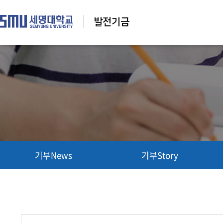
발전기금
기부News
기부Story